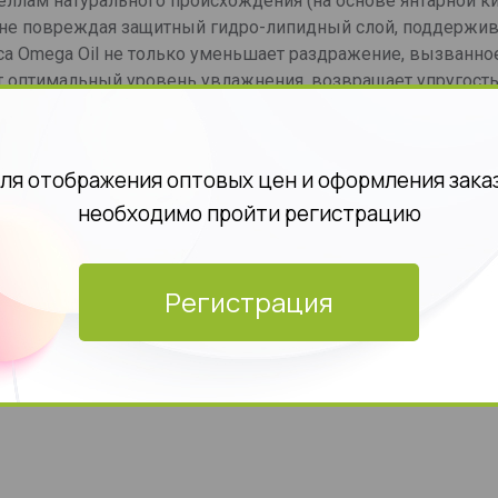
ицеллам натурального происхождения (на основе янтарной к
а, не повреждая защитный гидро-липидный слой, поддержи
nca Omega Oil не только уменьшает раздражение, вызванно
ет оптимальный уровень увлажнения, возвращает упругос
истая кожа без шелушения, раздражения и стянутости. Для 
 дозатору-помпе, несколько раз нажать на него. Смоченн
я тоником или водой. Удобный дозатор делает процесс и
ля отображения оптовых цен и оформления зака
необходимо пройти регистрацию
Регистрация
 и тонизирования