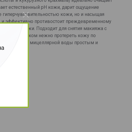
ислоты и кукурузного крахмала) идеально очищает
вает естественный pH кожи, дарит ощущение
е гиперчувствительностью кожи, но и насыщая
ть и эффективно противостоит преждевременному
всех типов кожи. Подходит для снятия макияжа с
ым ватным диском нежно протереть кожу по
спользования мицеллярной воды простым и
за