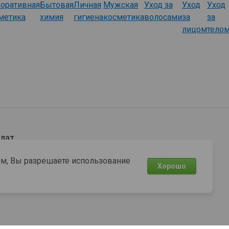
оративная
Бытовая
Личная
Мужская
Уход за
Уход
Уход
метика
химия
гигиена
косметика
волосами
за
за
лицом
тело
лат
том, Вы разрешаете использование
Хорошо