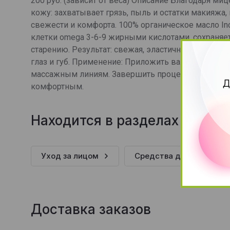
200 руб. (зависит от веса) Описание Благодаря м
кожу: захватывает грязь, пыль и остатки макияж
свежести и комфорта. 100% органическое масло I
клетки omega 3-6-9 жирными кислотами, сохраня
старению. Результат: свежая, эластичная и бархат
глаз и губ. Применение: Приложить ватный диск к
массажным линиям. Завершить процедуру очищени
Д
комфортным.
Находится в разделах
Уход за лицом
Средства для очищения
Доставка заказов