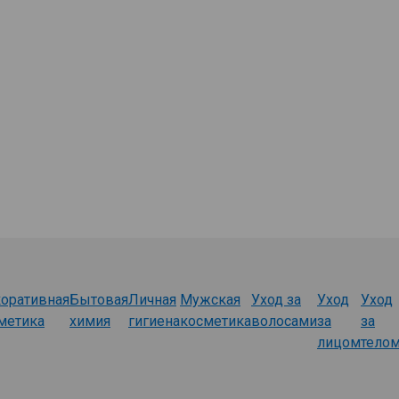
оративная
Бытовая
Личная
Мужская
Уход за
Уход
Уход
метика
химия
гигиена
косметика
волосами
за
за
лицом
тело