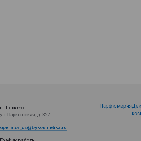
Парфюмерия
Дек
г. Ташкент
кос
ул. Паркентская, д. 327
operator_uz@bykosmetika.ru
График работы