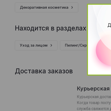
Декоративная косметика
Д
Находится в разделах
Уход за лицом
Пилинг/Скрабы для лиц
Доставка заказов
Курьерская
Курьерская достав
Когда товар посту
служба свяжется д