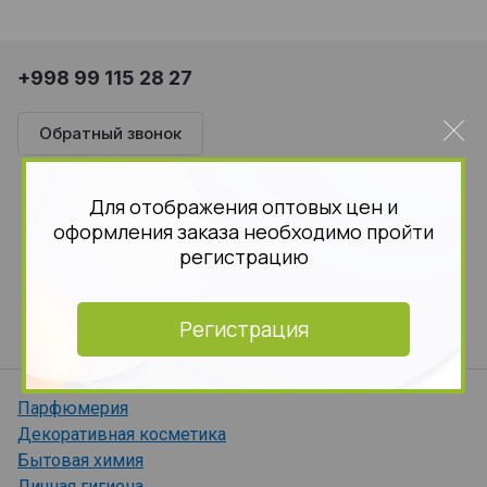
+998 99 115 28 27
Обратный звонок
г. Ташкент
Для отображения оптовых цен и
ул. Паркентская, д. 327
оформления заказа необходимо пройти
регистрацию
operator_uz@bykosmetika.ru
График работы
Регистрация
с 9:00 до 18:00
Пн-Пт
Парфюмерия
Декоративная косметика
Бытовая химия
Личная гигиена