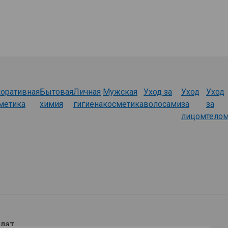
оративная
Бытовая
Личная
Мужская
Уход за
Уход
Уход
метика
химия
гигиена
косметика
волосами
за
за
лицом
тело
лат