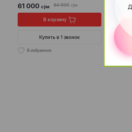
61 000
64 000
61 000
Д
сўм
сўм
В корзину
Купить в 1 звонок
В избранное
В изб