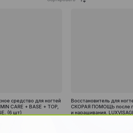
ное средство для ногтей
Восстановитель для ногт
TAMIN CARE + BASE + TOP,
СКОРАЯ ПОМОЩЬ после г
E, (6 шт)
и наращивания, LUXVISAGE
LUXVISAGE
ы
Параметры