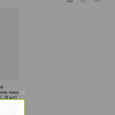
ей
ель-лака
, (6 шт)