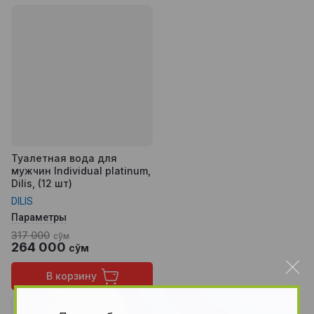
Туалетная вода для
мужчин Individual platinum,
Dilis, (12 шт)
DILIS
Параметры
317 000
сўм
264 000
сўм
В корзину
Купить в 1 звонок