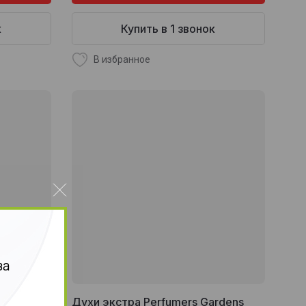
к
Купить в 1 звонок
В избранное
за
rdens
Духи экстра Perfumers Gardens