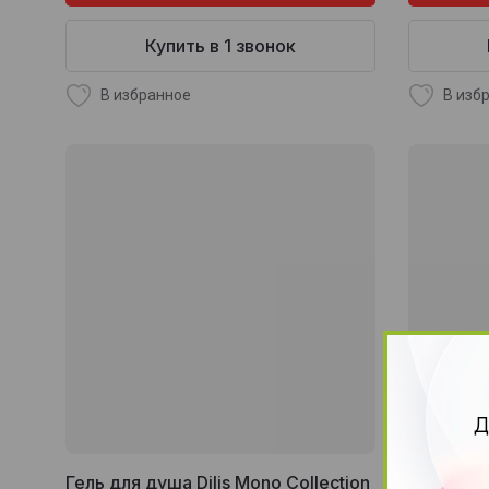
Купить в 1 звонок
В избранное
В изб
Д
Гель для душа Dilis Mono Collection
Гель для 