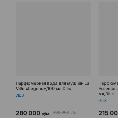
Парфюмерная вода для мужчин La
Парфюме
Ville «Legend»,100 мл,Dilis
Essence o
мл,Dilis
DILIS
DILIS
280 000
302 000
215 0
сўм
сўм