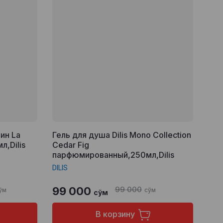
ин La
Гель для душа Dilis Mono Collection
л,Dilis
Cedar Fig
парфюмированный,250мл,Dilis
DILIS
99 000
99 000
ўм
сўм
сўм
В корзину