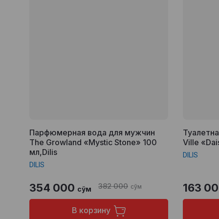
Парфюмерная вода для мужчин
Туалетна
The Growland «Mystic Stone» 100
Ville «Dai
мл,Dilis
DILIS
DILIS
354 000
382 000
163 0
сўм
сўм
В корзину