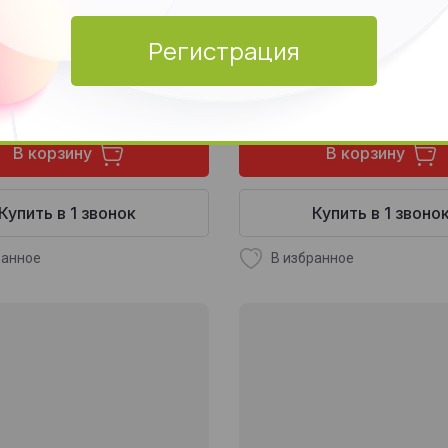
«Charming» 50мл,Dilis
ованный,250мл,Dilis
DILIS
Регистрация
0
99 000
261 000
281 000
сўм
с
сўм
сўм
В корзину
В корзину
Купить в 1 звонок
Купить в 1 звоно
ранное
В избранное