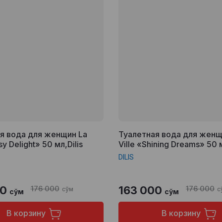
я вода для женщин La
Туалетная вода для женщ
sy Delight» 50 мл,Dilis
Ville «Shining Dreams» 50 м
DILIS
00
176 000
163 000
176 000
сўм
с
сўм
сўм
В корзину
В корзину