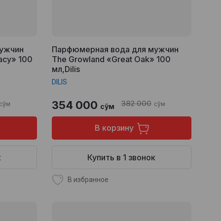
мужчин
Парфюмерная вода для мужчин
acy» 100
The Growland «Great Oak» 100
мл,Dilis
DILIS
354 000
382 000
сўм
сўм
сўм
В корзину
к
Купить в 1 звонок
В избранное