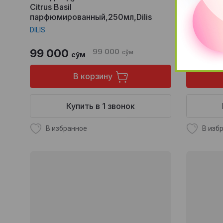
Citrus Basil
Gin Tonic
парфюмированный,250мл,Dilis
парфюмир
DILIS
DILIS
99 000
99 000
99 00
сўм
сўм
В корзину
Купить в 1 звонок
В избранное
В изб