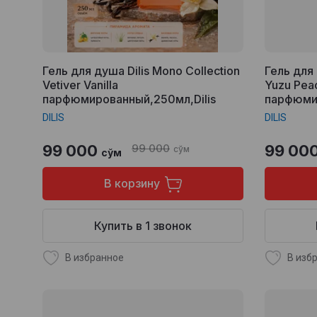
Гель для душа Dilis Mono Collection
Гель для 
Vetiver Vanilla
Yuzu Pea
парфюмированный,250мл,Dilis
парфюмир
DILIS
DILIS
99 000
99 000
99 00
сўм
сўм
В корзину
Купить в 1 звонок
В избранное
В изб