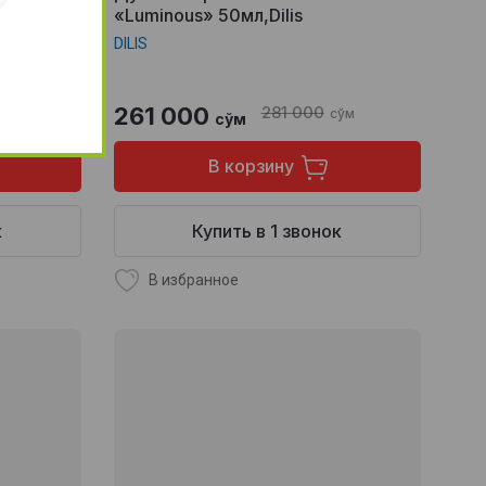
«Luminous» 50мл,Dilis
DILIS
261 000
281 000
ўм
сўм
сўм
В корзину
к
Купить в 1 звонок
В избранное