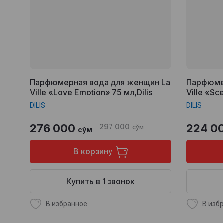
Парфюмерная вода для женщин La
Парфюме
Ville «Love Emotion» 75 мл,Dilis
Ville «Sce
DILIS
DILIS
276 000
297 000
224 0
сўм
сўм
В корзину
Купить в 1 звонок
В избранное
В изб