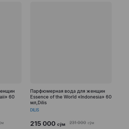
женщин
Парфюмерная вода для женщин
aii» 60
Essence of the World «Indonesia» 60
мл,Dilis
DILIS
215 000
231 000
ўм
сўм
сўм