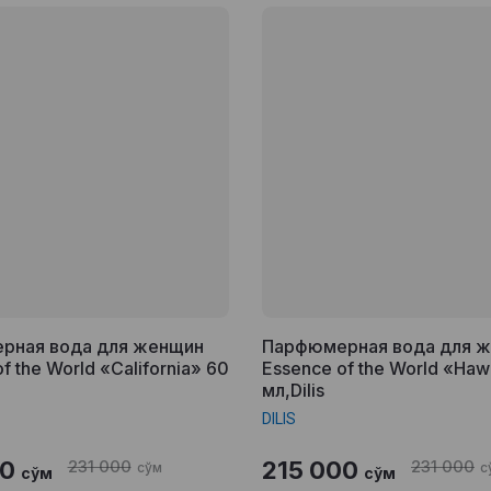
рная вода для женщин
Парфюмерная вода для 
f the World «California» 60
Essence of the World «Haw
мл,Dilis
DILIS
00
231 000
215 000
231 000
сўм
с
сўм
сўм