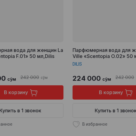
рная вода для женщин La
Парфюмерная вода для ж
ntopia F.01» 50 мл,Dilis
Ville «Scentopia O.02» 50 м
DILIS
00
242 000
224 000
242 000
сўм
сўм
сўм
В корзину
В корзину
Купить в 1 звонок
Купить в 1 звоно
ранное
В избранное