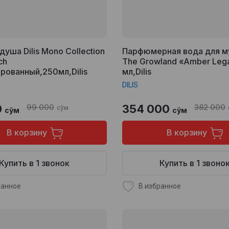
душа Dilis Mono Collection
Парфюмерная вода для 
ch
The Growland «Amber Leg
ованный,250мл,Dilis
мл,Dilis
DILIS
0
99 000
354 000
382 000
сўм
сўм
сўм
В корзину
В корзину
Купить в 1 звонок
Купить в 1 звоно
ранное
В избранное