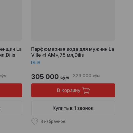
енщин La
Парфюмерная вода для мужчин La
л,Dilis
Ville «I AM»,75 мл,Dilis
DILIS
305 000
329 000
сўм
сўм
сўм
В корзину
к
Купить в 1 звонок
В избранное