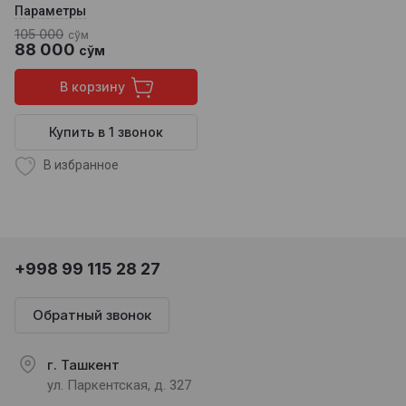
Параметры
105 000
сўм
88 000
сўм
В корзину
Купить в 1 звонок
В избранное
+998 99 115 28 27
Обратный звонок
г. Ташкент
ул. Паркентская, д. 327