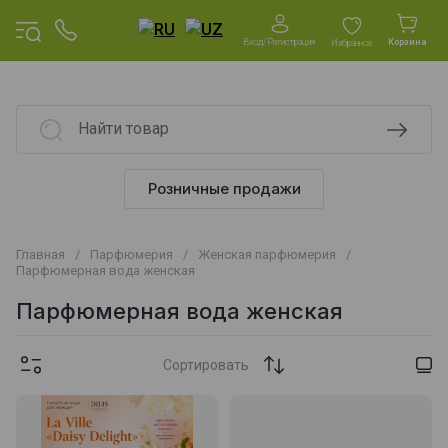
Вход/Регистрация
Корзина
Избранное
Розничные продажи
Главная
/
Парфюмерия
/
Женская парфюмерия
/
Парфюмерная вода женская
Парфюмерная вода женская
Сортировать