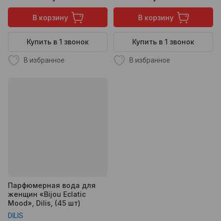
В корзину
В корзину
Купить в 1 звонок
Купить в 1 звонок
В избранное
В избранное
Парфюмерная вода для
женщин «Bijou Eclatic
Mood», Dilis, (45 шт)
DILIS