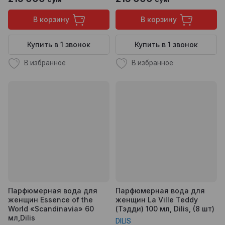
В корзину
В корзину
Купить в 1 звонок
Купить в 1 звонок
В избранное
В избранное
Парфюмерная вода для
Парфюмерная вода для
женщин Essence of the
женщин La Ville Teddy
World «Scandinavia» 60
(Тэдди) 100 мл, Dilis, (8 шт)
мл,Dilis
DILIS