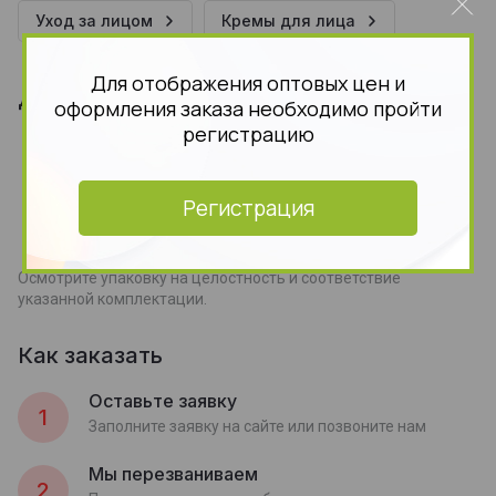
Уход за лицом
Кремы для лица
Для отображения оптовых цен и
Доставка заказов
оформления заказа необходимо пройти
регистрацию
Курьерская доставка
Курьерская доставка работает с 9.00 до
19.00. Когда товар поступит на склад,
Регистрация
курьерская служба свяжется для уточнения
деталей. Специалист предложит выбрать
удобное время доставки и уточнит адрес.
Осмотрите упаковку на целостность и соответствие
указанной комплектации.
Как заказать
Оставьте заявку
1
Заполните заявку на сайте или позвоните нам
Мы перезваниваем
2