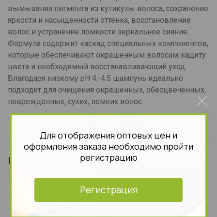
вымывания пигмента из кутикулы волоса, сохранение
яркости и насыщенности оттенка, восстановление
волос и устранение ломкости зеркальное сияние.
Формула содержит каскад специальных компонентов,
которые обеспечивают окрашенным волосам защиту
цвета и необходимый восстанавливающий уход.
Благодаря низкому рН 4.-4.5 шампунь идеально
подходит для очищения окрашенных, обесцвеченных,
поврежденных, сухих, ломких волос.
Отзывы
Для отображения оптовых цен и
оформления заказа необходимо пройти
регистрацию
Находится в разделах
Уход за волосами
Регистрация
Шампуни для волос женские