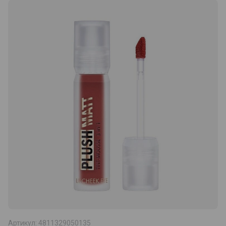
Артикул:
4811329050135