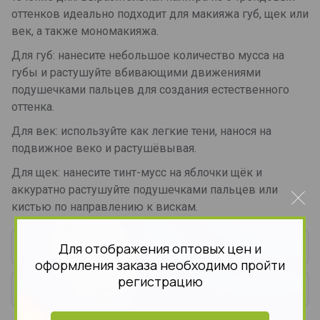
оттенков идеально подходит для макияжа губ, щек или
век, а также мономакияжа.
Для губ: нанесите небольшое количество мусса на
губы и растушуйте вбивающими движениями
подушечками пальцев для создания естественного
оттенка.
Для век: используйте как легкие тени, нанося на
подвижное веко и растушёвывая.
Для щек: нанесите тинт-мусс на яблочки щёк и
аккуратно растушуйте подушечками пальцев или
кистью по направлению к вискам.
Для отображения оптовых цен и
Параметры
оформления заказа необходимо пройти
регистрацию
Отзывы