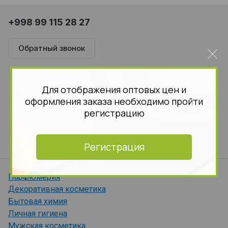
+998 99 115 28 27
Обратный звонок
г. Ташкент
ул. Паркентская, д. 327
Для отображения оптовых цен и
оформления заказа необходимо пройти
operator_uz@bykosmetika.ru
регистрацию
График работы
с 9:00 до 18:00
Пн-Пт
Регистрация
Парфюмерия
Декоративная косметика
Бытовая химия
Личная гигиена
Мужская косметика