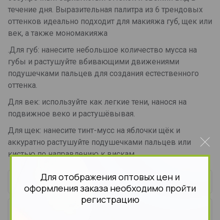
течение дня. Выразительная палитра из 6 трендовых
оттенков идеально подходит для макияжа губ, щек или
век, а также мономакияжа
.Для губ: нанесите небольшое количество мусса на
губы и растушуйте вбивающими движениями
подушечками пальцев для создания естественного
оттенка.
Для век: используйте как легкие тени, нанося на
подвижное веко и растушёвывая.
Для щек: нанесите тинт-мусс на яблочки щёк и
аккуратно растушуйте подушечками пальцев или
кистью по направлению к вискам.
Для отображения оптовых цен и
Параметры
оформления заказа необходимо пройти
регистрацию
Отзывы